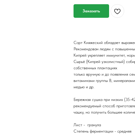
Заказать
Сорт Княжеский обладает выраж
Рекомендован людям с повышенны
Кипрей укрепляет иммунитет, норм
Сырьё (Кипрей узколистный) соби
собственных плантациях
только вручную и до появления се
витаминами группы В, минералами
медью и др.
Бережная сушка при низких (35-4
рекомендуемый способ приготовле
чашку, но получить большее количе
Лист - гранула
Степень ферментации - средняя