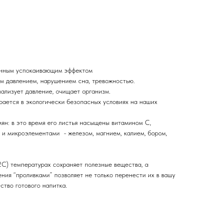
енным успокаивающим эффектом
м давлением, нарушением сна, тревожностью.
ализует давление, очищает организм.
рается в экологически безопасных условиях на наших
мян: в это время его листья насыщены витамином С,
 и микроэлементами - железом, магнием, калием, бором,
2С) температурах сохраняет полезные вещества, а
ния “проливками” позволяет не только перенести их в вашу
ство готового напитка.