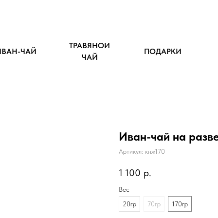
ТРАВЯНОЙ
ИВАН-ЧАЙ
ПОДАРКИ
ЧАЙ
Иван-чай на разв
Артикул:
кнж170
1 100
р.
Вес
20гр
70гр
170гр